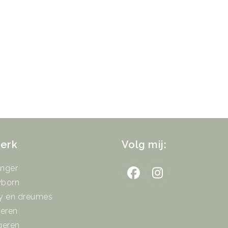
werk
Volg mij:
nger
Facebook
Instagram
born
y en dreumes
deren
geren