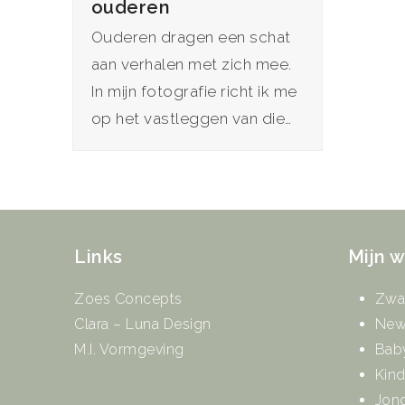
ouderen
Ouderen dragen een schat
aan verhalen met zich mee.
In mijn fotografie richt ik me
op het vastleggen van die…
Links
Mijn 
Zoes Concepts
Zwa
Clara – Luna Design
New
M.I. Vormgeving
Bab
Kin
Jon