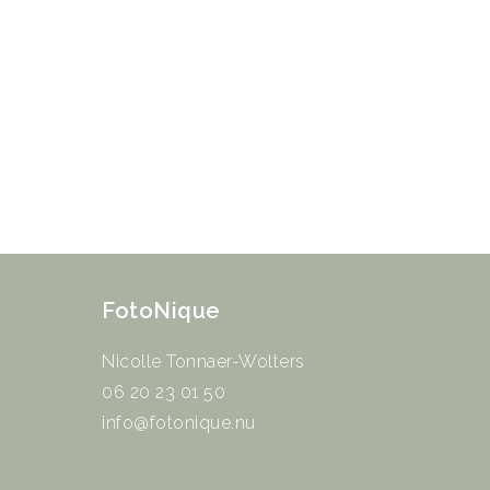
FotoNique
Nicolle Tonnaer-Wolters
06 20 23 01 50
info@fotonique.nu